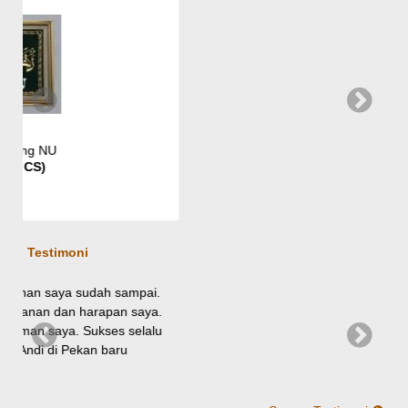
Testimoni
pai.
aya.
elalu